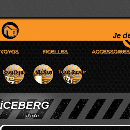
Je d
iCEBERG
iYoYo