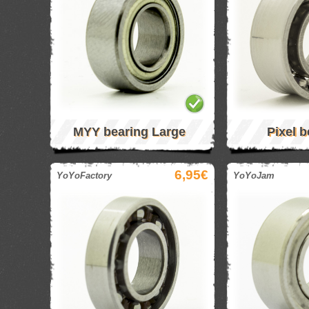
MYY bearing Large
Pixel b
6,95€
YoYoFactory
YoYoJam