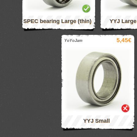
SPEC bearing Large (thin)
YYJ Large 
5,45€
YoYoJam
YYJ Small