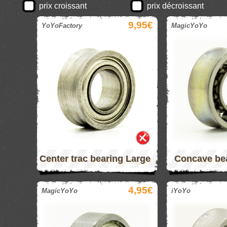
prix croissant
prix décroissant
9,95€
YoYoFactory
MagicYoYo
Center trac bearing Large
Concave bea
4,95€
MagicYoYo
iYoYo