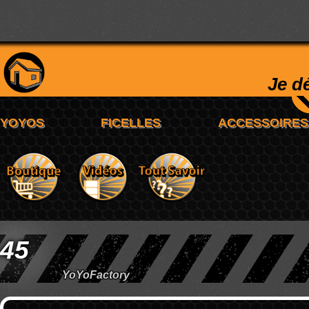
Je d
45
YoYoFactory