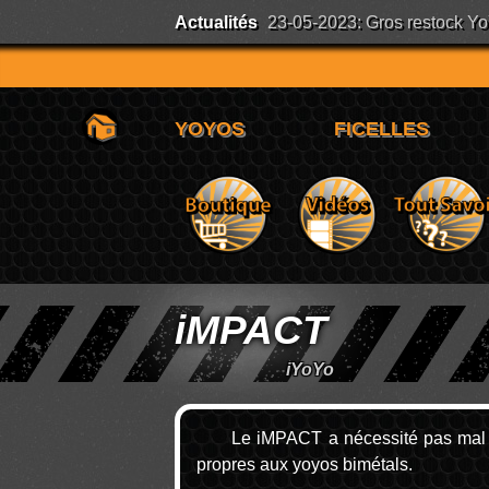
Actualités
23-05-2023: Gros restock YoYo
iMPACT
iYoYo
Le iMPACT a nécessité pas mal d
propres aux yoyos bimétals.